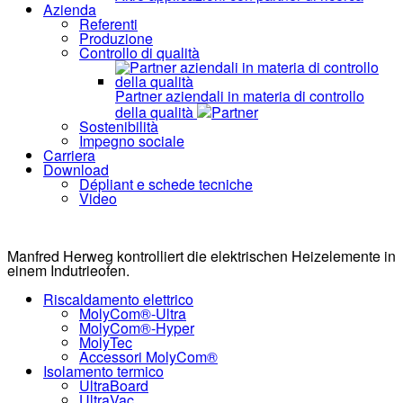
Azienda
Referenti
Produzione
Controllo di qualità
Partner aziendali in materia di controllo
della qualità
Partner
Sostenibilità
Impegno sociale
Carriera
Download
Dépliant e schede tecniche
Video
Manfred Herweg kontrolliert die elektrischen Heizelemente in
einem Indutrieofen.
Riscaldamento elettrico
MolyCom®-Ultra
MolyCom®-Hyper
MolyTec
Accessori MolyCom®
Isolamento termico
UltraBoard
UltraVac