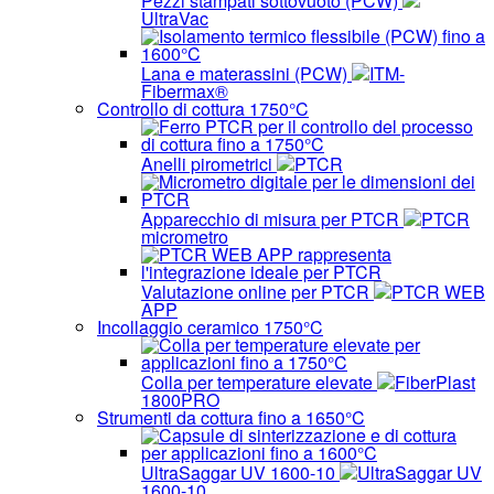
Pezzi stampati sottovuoto (PCW)
UltraVac
Lana e materassini (PCW)
ITM-
Fibermax®
Controllo di cottura 1750°C
Anelli pirometrici
PTCR
Apparecchio di misura per PTCR
PTCR
micrometro
Valutazione online per PTCR
PTCR WEB
APP
Incollaggio ceramico 1750°C
Colla per temperature elevate
FiberPlast
1800PRO
Strumenti da cottura fino a 1650°C
UltraSaggar UV 1600-10
UltraSaggar UV
1600-10