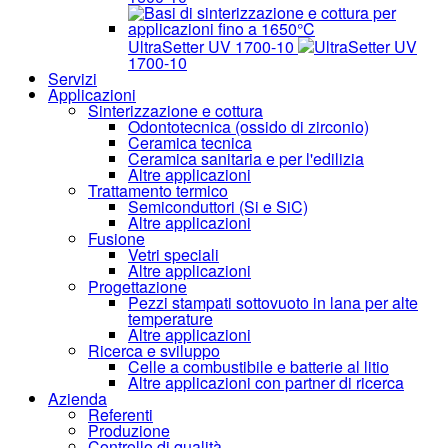
UltraSetter UV 1700-10
UltraSetter UV
1700-10
Servizi
Applicazioni
Sinterizzazione e cottura
Odontotecnica (ossido di zirconio)
Ceramica tecnica
Ceramica sanitaria e per l'edilizia
Altre applicazioni
Trattamento termico
Semiconduttori (Si e SiC)
Altre applicazioni
Fusione
Vetri speciali
Altre applicazioni
Progettazione
Pezzi stampati sottovuoto in lana per alte
temperature
Altre applicazioni
Ricerca e sviluppo
Celle a combustibile e batterie al litio
Altre applicazioni con partner di ricerca
Azienda
Referenti
Produzione
Controllo di qualità