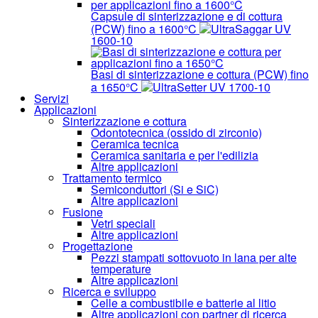
Capsule di sinterizzazione e di cottura
(PCW) fino a 1600°C
UltraSaggar UV
1600-10
Basi di sinterizzazione e cottura (PCW) fino
a 1650°C
UltraSetter UV 1700-10
Servizi
Applicazioni
Sinterizzazione e cottura
Odontotecnica (ossido di zirconio)
Ceramica tecnica
Ceramica sanitaria e per l'edilizia
Altre applicazioni
Trattamento termico
Semiconduttori (Si e SiC)
Altre applicazioni
Fusione
Vetri speciali
Altre applicazioni
Progettazione
Pezzi stampati sottovuoto in lana per alte
temperature
Altre applicazioni
Ricerca e sviluppo
Celle a combustibile e batterie al litio
Altre applicazioni con partner di ricerca