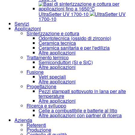
UltraSetter UV 1700-10
UltraSetter UV
1700-10
Servizi
Applicazioni
Sinterizzazione e cottura
Odontotecnica (ossido di zirconio)
Ceramica tecnica
Ceramica sanitaria e per l'edilizia
Altre applicazioni
Trattamento termico
Semiconduttori (Si e SiC)
Altre applicazioni
Fusione
Vetri speciali
Altre applicazioni
Progettazione
Pezzi stampati sottovuoto in lana per alte
temperature
Altre applicazioni
Ricerca e sviluppo
Celle a combustibile e batterie al litio
Altre applicazioni con partner di ricerca
Azienda
Referenti
Produzione
Controllo di qualità