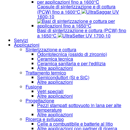
Capsule di sinterizzazione e di cottura
(PCW) fino a 1600°C
UltraSaggar UV
1600-10
Basi di sinterizzazione e cottura (PCW) fino
a 1650°C
UltraSetter UV 1700-10
Servizi
Applicazioni
Sinterizzazione e cottura
Odontotecnica (ossido di zirconio)
Ceramica tecnica
Ceramica sanitaria e per l'edilizia
Altre applicazioni
Trattamento termico
Semiconduttori (Si e SiC)
Altre applicazioni
Fusione
Vetri speciali
Altre applicazioni
Progettazione
Pezzi stampati sottovuoto in lana per alte
temperature
Altre applicazioni
Ricerca e sviluppo
Celle a combustibile e batterie al litio
Altre applicazioni con partner di ricerca