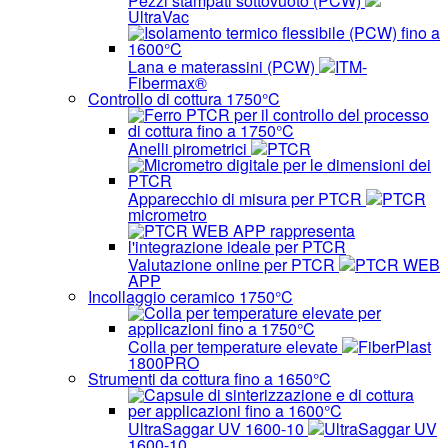
Pezzi stampati sottovuoto (PCW)
UltraVac
Lana e materassini (PCW)
ITM-
Fibermax®
Controllo di cottura 1750°C
Anelli pirometrici
PTCR
Apparecchio di misura per PTCR
PTCR
micrometro
Valutazione online per PTCR
PTCR WEB
APP
Incollaggio ceramico 1750°C
Colla per temperature elevate
FiberPlast
1800PRO
Strumenti da cottura fino a 1650°C
UltraSaggar UV 1600-10
UltraSaggar UV
1600-10