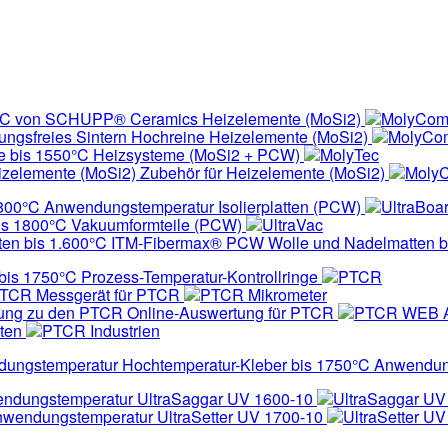
Heizelemente (MoSi2)
MolyCom
Hochreine Heizelemente (MoSi2)
MolyCo
Heizsysteme (MoSi2 + PCW)
MolyTec
Zubehör für Heizelemente (MoSi2)
Moly
Isolierplatten (PCW)
UltraBoa
Vakuumformteile (PCW)
UltraVac
ITM-Fibermax® PCW Wolle und Nadelmatten b
Prozess-Temperatur-Kontrollringe
PTCR
Messgerät für PTCR
PTCR Mikrometer
Online-Auswertung für PTCR
PTCR WEB 
ten
PTCR Industrien
Hochtemperatur-Kleber bis 1750°C Anwendu
UltraSaggar UV 1600-10
UltraSaggar UV
UltraSetter UV 1700-10
UltraSetter U