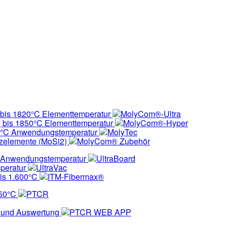
 bis 1820°C Elementtemperatur
MolyCom®-Ultra
) bis 1850°C Elementtemperatur
MolyCom®-Hyper
50°C Anwendungstemperatur
MolyTec
izelemente (MoSi2)
MolyCom® Zubehör
°C Anwendungstemperatur
UltraBoard
peratur
UltraVac
is 1.600°C
ITM-Fibermax®
750°C
PTCR
 und Auswertung
PTCR WEB APP