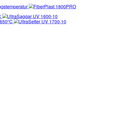
ngstemperatur
FiberPlast 1800PRO
C
UltraSaggar UV 1600-10
1650°C
UltraSetter UV 1700-10