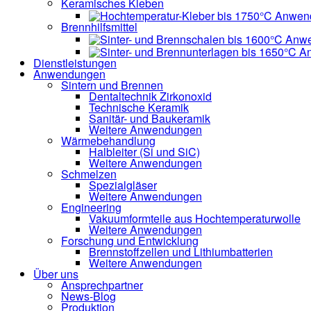
Keramisches Kleben
Brennhilfsmittel
Dienstleistungen
Anwendungen
Sintern und Brennen
Dentaltechnik
Zirkonoxid
Technische Keramik
Sanitär- und Baukeramik
Weitere Anwendungen
Wärmebehandlung
Halbleiter
(Si und SiC)
Weitere Anwendungen
Schmelzen
Spezialgläser
Weitere Anwendungen
Engineering
Vakuumformteile aus Hochtemperaturwolle
Weitere Anwendungen
Forschung und Entwicklung
Brennstoffzellen und Lithiumbatterien
Weitere Anwendungen
Über uns
Ansprechpartner
News-Blog
Produktion