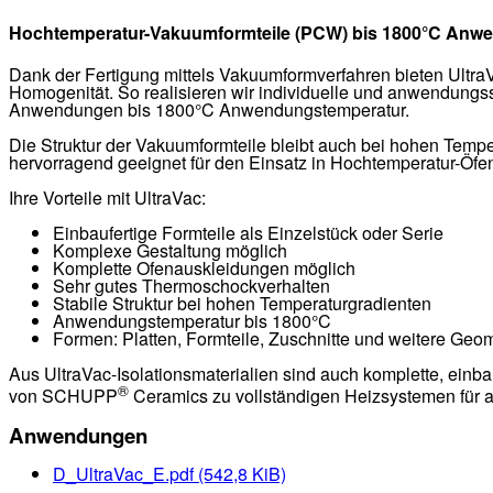
Hochtemperatur-Vakuumformteile (PCW) bis 1800°C Anw
Dank der Fertigung mittels Vakuumformverfahren bieten Ultra
Homogenität. So realisieren wir individuelle und anwendungssp
Anwendungen bis 1800°C Anwendungstemperatur.
Die Struktur der Vakuumformteile bleibt auch bei hohen Tempe
hervorragend geeignet für den Einsatz in Hochtemperatur-Öf
Ihre Vorteile mit UltraVac:
Einbaufertige Formteile als Einzelstück oder Serie
Komplexe Gestaltung möglich
Komplette Ofenauskleidungen möglich
Sehr gutes Thermoschockverhalten
Stabile Struktur bei hohen Temperaturgradienten
Anwendungstemperatur bis 1800°C
Formen: Platten, Formteile, Zuschnitte und weitere Geo
Aus UltraVac-Isolationsmaterialien sind auch komplette, einba
®
von SCHUPP
Ceramics zu vollständigen Heizsystemen für
Anwendungen
D_UltraVac_E.pdf
(542,8 KiB)