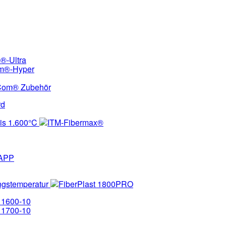
®-Ultra
m®-Hyper
Com® Zubehör
rd
is 1.600°C
ITM-Fibermax®
APP
ngstemperatur
FiberPlast 1800PRO
 1600-10
V 1700-10