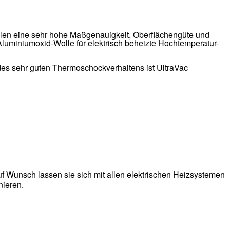
eilen eine sehr hohe Maßgenauigkeit, Oberflächengüte und
/Aluminiumoxid-Wolle für elektrisch beheizte Hochtemperatur-
 des sehr guten Thermoschockverhaltens ist UltraVac
Auf Wunsch lassen sie sich mit allen elektrischen Heizsystemen
ieren.