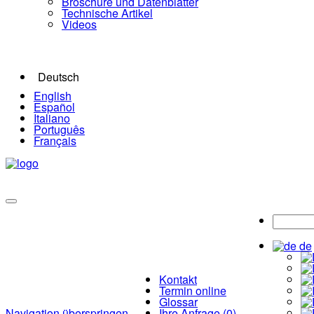
Broschüre und Datenblätter
Technische Artikel
Videos
Deutsch
English
Español
Italiano
Português
Français
de
Kontakt
Termin online
Glossar
Navigation überspringen
Ihre Anfrage (0)