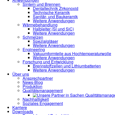
Anwendungen
Sintern und Brennen
Dentaltechnik
Zirkonoxid
Technische Keramik
Sanitär- und Baukeramik
Weitere Anwendungen
Wärmebehandlung
Halbleiter
(Si und SiC)
Weitere Anwendungen
Schmelzen
Spezialgläser
Weitere Anwendungen
Engineering
Vakuumformteile aus Hochtemperaturwolle
Weitere Anwendungen
Forschung und Entwicklung
Brennstoffzellen und Lithiumbatterien
Weitere Anwendungen
Über uns
Ansprechpartner
News-Blog
Produktion
Qualitätsmanagement
Nachhaltigkeit
Soziales Engagement
Karriere
Downloads