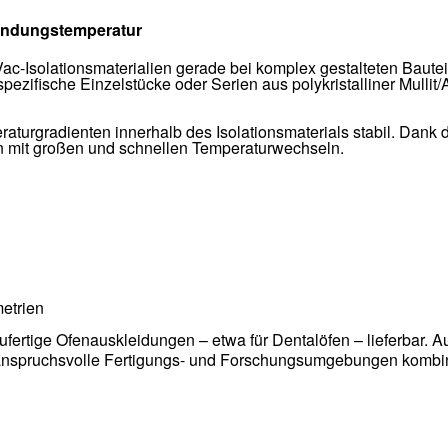
endungstemperatur
Vac-Isolationsmaterialien gerade bei komplex gestalteten Baut
ezifische Einzelstücke oder Serien aus polykristalliner Mullit
raturgradienten innerhalb des Isolationsmaterials stabil. Dank
en mit großen und schnellen Temperaturwechseln.
metrien
ufertige Ofenauskleidungen – etwa für Dentalöfen – lieferbar. 
 anspruchsvolle Fertigungs- und Forschungsumgebungen kombin