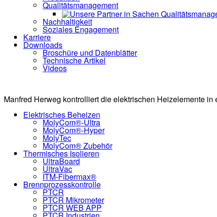
Qualitätsmanagement
Nachhaltigkeit
Soziales Engagement
Karriere
Downloads
Broschüre und Datenblätter
Technische Artikel
Videos
Manfred Herweg kontrolliert die elektrischen Heizelemente in 
Elektrisches Beheizen
MolyCom®-Ultra
MolyCom®-Hyper
MolyTec
MolyCom® Zubehör
Thermisches Isolieren
UltraBoard
UltraVac
ITM-Fibermax®
Brennprozesskontrolle
PTCR
PTCR Mikrometer
PTCR WEB APP
PTCR Industrien