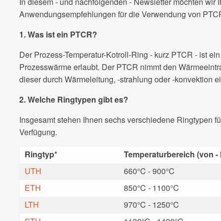
In diesem - und nachfolgenden - Newsletter möchten wir 
Anwendungsempfehlungen für die Verwendung von PTC
1. Was ist ein PTCR?
Der Prozess-Temperatur-Kotroll-Ring - kurz PTCR - ist ei
Prozesswärme erlaubt. Der PTCR nimmt den Wärmeeintrag
dieser durch Wärmeleitung, -strahlung oder -konvektion e
2.
Welche Ringtypen gibt es?
Insgesamt stehen Ihnen sechs verschiedene Ringtypen fü
Verfügung.
Ringtyp*
Temperaturbereich (von - 
UTH
660°C - 900°C
ETH
850°C - 1100°C
LTH
970°C - 1250°C