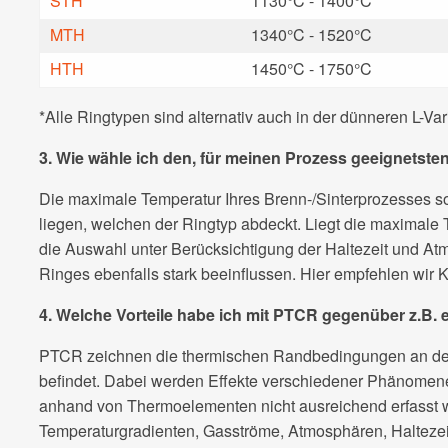
STH
1130°C - 1400°C
MTH
1340°C - 1520°C
HTH
1450°C - 1750°C
*Alle Ringtypen sind alternativ auch in der dünneren L-Va
3. Wie wähle ich den, für meinen Prozess geeignetste
Die maximale Temperatur Ihres Brenn-/Sinterprozesses so
liegen, welchen der Ringtyp abdeckt. Liegt die maximale 
die Auswahl unter Berücksichtigung der Haltezeit und A
Ringes ebenfalls stark beeinflussen. Hier empfehlen wir
4. Welche Vorteile habe ich mit PTCR gegenüber z.B
PTCR zeichnen die thermischen Randbedingungen an der 
befindet. Dabei werden Effekte verschiedener Phänomene 
anhand von Thermoelementen nicht ausreichend erfasst
Temperaturgradienten, Gasströme, Atmosphären, Haltezei