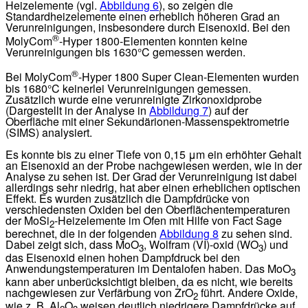
Heizelemente (vgl.
Abbildung 6
), so zeigen die
Standardheizelemente einen erheblich höheren Grad an
Verunreinigungen, insbesondere durch Eisenoxid. Bei den
®
MolyCom
-Hyper 1800-Elementen konnten keine
Verunreinigungen bis 1630°C gemessen werden.
®
Bei MolyCom
-Hyper 1800 Super Clean-Elementen wurden
bis 1680°C keinerlei Verunreinigungen gemessen.
Zusätzlich wurde eine verunreinigte Zirkonoxidprobe
(Dargestellt in der Analyse in
Abbildung 7
) auf der
Oberfläche mit einer Sekundärionen-Massenspektrometrie
(SIMS) analysiert.
Es konnte bis zu einer Tiefe von 0,15 μm ein erhöhter Gehalt
an Eisenoxid an der Probe nachgewiesen werden, wie in der
Analyse zu sehen ist. Der Grad der Verunreinigung ist dabei
allerdings sehr niedrig, hat aber einen erheblichen optischen
Effekt. Es wurden zusätzlich die Dampfdrücke von
verschiedensten Oxiden bei den Oberflächentemperaturen
der MoSi
-Heizelemente im Ofen mit Hilfe von Fact Sage
2
berechnet, die in der folgenden
Abbildung 8
zu sehen sind.
Dabei zeigt sich, dass MoO
, Wolfram (VI)-oxid (WO
) und
3
3
das Eisenoxid einen hohen Dampfdruck bei den
Anwendungstemperaturen im Dentalofen haben. Das MoO
3
kann aber unberücksichtigt bleiben, da es nicht, wie bereits
nachgewiesen zur Verfärbung von ZrO
führt. Andere Oxide,
2
wie z. B. Al
O
weisen deutlich niedrigere Dampfdrücke auf