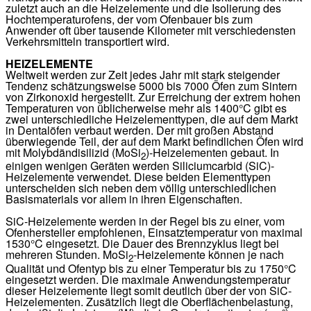
zuletzt auch an die Heizelemente und die Isolierung des
Hochtemperaturofens, der vom Ofenbauer bis zum
Anwender oft über tausende Kilometer mit verschiedensten
Verkehrsmitteln transportiert wird.
HEIZELEMENTE
Weltweit werden zur Zeit jedes Jahr mit stark steigender
Tendenz schätzungsweise 5000 bis 7000 Öfen zum Sintern
von Zirkonoxid hergestellt. Zur Erreichung der extrem hohen
Temperaturen von üblicherweise mehr als 1400°C gibt es
zwei unterschiedliche Heizelementtypen, die auf dem Markt
in Dentalöfen verbaut werden. Der mit großen Abstand
überwiegende Teil, der auf dem Markt befindlichen Öfen wird
mit Molybdändisilizid (MoSi
)-Heizelementen gebaut. In
2
einigen wenigen Geräten werden Siliciumcarbid (SiC)-
Heizelemente verwendet. Diese beiden Elementtypen
unterscheiden sich neben dem völlig unterschiedlichen
Basismaterials vor allem in ihren Eigenschaften.
SiC-Heizelemente werden in der Regel bis zu einer, vom
Ofenhersteller empfohlenen, Einsatztemperatur von maximal
1530°C eingesetzt. Die Dauer des Brennzyklus liegt bei
mehreren Stunden. MoSi
-Heizelemente können je nach
2
Qualität und Ofentyp bis zu einer Temperatur bis zu 1750°C
eingesetzt werden. Die maximale Anwendungstemperatur
dieser Heizelemente liegt somit deutlich über der von SiC-
Heizelementen. Zusätzlich liegt die Oberflächenbelastung,