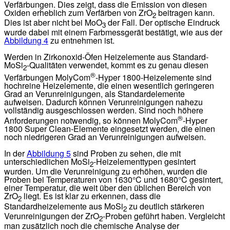
Verfärbungen. Dies zeigt, dass die Emission von diesen
Oxiden erheblich zum Verfärben von ZrO
beitragen kann.
2
Dies ist aber nicht bei MoO
der Fall. Der optische Eindruck
3
wurde dabei mit einem Farbmessgerät bestätigt, wie aus der
Abbildung 4
zu entnehmen ist.
Werden in Zirkonoxid-Öfen Heizelemente aus Standard-
MoSi
-Qualitäten verwendet, kommt es zu genau diesen
2
®
Verfärbungen MolyCom
-Hyper 1800-Heizelemente sind
hochreine Heizelemente, die einen wesentlich geringeren
Grad an Verunreinigungen, als Standardelemente
aufweisen. Dadurch können Verunreinigungen nahezu
vollständig ausgeschlossen werden. Sind noch höhere
®
Anforderungen notwendig, so können MolyCom
-Hyper
1800 Super Clean-Elemente eingesetzt werden, die einen
noch niedrigeren Grad an Verunreinigungen aufweisen.
In der
Abbildung 5
sind Proben zu sehen, die mit
unterschiedlichen MoSi
-Heizelementtypen gesintert
2
wurden. Um die Verunreinigung zu erhöhen, wurden die
Proben bei Temperaturen von 1630°C und 1680°C gesintert,
einer Temperatur, die weit über den üblichen Bereich von
ZrO
liegt. Es ist klar zu erkennen, dass die
2
Standardheizelemente aus MoSi
zu deutlich stärkeren
2
Verunreinigungen der ZrO
-Proben geführt haben. Vergleicht
2
man zusätzlich noch die chemische Analyse der