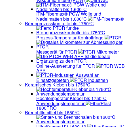
Vakuumformteile (PCW)
UltraVac
ITM-Fibermax® PCW Wolle und
Nadelmatten bis 1.600°C
ITM-Fibermax®
Brennprozesskontrolle bis 1750°C
Prozess-Temperatur-Kontrollringe
PTCR
Messgerät für PTCR
PTCR Mikrometer
Online-Auswertung für PTCR
PTCR WEB
APP
Auswahl an
Einsatzgebieten
PTCR Industrien
Keramisches Kleben bis 1750°C
Hochtemperatur-Kleber bis 1750°C
Anwendungstemperatur
FiberPlast
1800PRO
Brennhilfsmittel bis 1650°C
UltraSaggar UV 1600-10
UltraSaggar UV