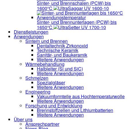
Sinter- und Brennschalen (PCW) bis
1600°C
UltraSaggar UV 1600-10
Sinter- und Brennunterlagen (PCW) bis
1650°C
UltraSetter UV 1700-10
Dienstleistungen
Anwendungen
Sintern und Brennen
Dentaltechnik
Zirkonoxid
Technische Keramik
Sanitär- und Baukeramik
Weitere Anwendungen
Wärmebehandlung
Halbleiter
(Si und SiC)
Weitere Anwendungen
Schmelzen
Spezialgläser
Weitere Anwendungen
Engineering
Vakuumformteile aus Hochtemperaturwolle
Weitere Anwendungen
Forschung und Entwicklung
Brennstoffzellen und Lithiumbatterien
Weitere Anwendungen
Über uns
Ansprechpartner
News-Blog