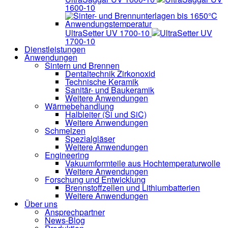
1600-10
UltraSetter UV 1700-10
UltraSetter UV
1700-10
Dienstleistungen
Anwendungen
Sintern und Brennen
Dentaltechnik
Zirkonoxid
Technische Keramik
Sanitär- und Baukeramik
Weitere Anwendungen
Wärmebehandlung
Halbleiter
(Si und SiC)
Weitere Anwendungen
Schmelzen
Spezialgläser
Weitere Anwendungen
Engineering
Vakuumformteile aus Hochtemperaturwolle
Weitere Anwendungen
Forschung und Entwicklung
Brennstoffzellen und Lithiumbatterien
Weitere Anwendungen
Über uns
Ansprechpartner
News-Blog