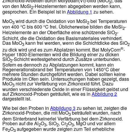
Zirkonoxid-Arbeiten durch Molybdän(VI)-oxid (MoO
), das
3
von den MoSi
-Heizelementen abgegeben werden kann,
2
gesprochen. Ein Beispiel ist in
Abbildung 1
zu sehen.
MoO
wird durch die Oxidation von MoSi
bei Temperaturen
3
2
von 400 °C bis 600 °C frei. Üblicherweise bilden die MoSi
-
2
Heizelemente an der Oberfläche eine schützende SiO
-
2
Schicht, die die Oxidation des Basismateriales verhindert.
Das MoO
kann frei werden, wenn die Schichtdicke des SiO
3
2
®
zu dick wird und es zum Abplatzen kommt. Bei MolyCom
-
Hyper 1800-Elementen wird die Bildung einer zu dicken
SiO
-Schicht weitestgehend durch Zusätze unterbunden.
2
Sofern es dennoch zu Abplatzungen kommt, kann ein
Regenerationsbrand bei Temperaturen von 1450°C über
mehrere Stunden durchgeführt werden. Dabei sollten keine
Produkte im Ofen sein. Untersuchungen haben gezeigt, dass
MoO
nicht zur Verfärbung von Zirkonoxid führt. Dazu
3
wurden verschiedenste Oxide in einer Flüssigkeit gelöst und
auf Zirkonoxid-Proben geträufelt, wie es in
Abbildung 2
dargestellt ist.
Wie bei den Proben in
Abbildung 3
zu sehen ist, zeigten die
Zirkonoxid-Proben, die mit MoO
beträufelt wurden, nach
3
dem Sinterbrand keinerlei Verfärbung bei dem Zirkonoxid.
Proben auf die Al
O
, SiO
, Cr
O
, MgO und vor allem
2
3
2
2
3
Fe
O
aufgegeben wurde zeigten zum Teil erhebliche
2
3