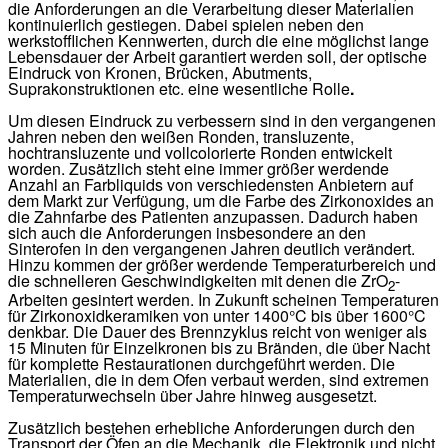
die Anforderungen an die Verarbeitung dieser Materialien
kontinuierlich gestiegen. Dabei spielen neben den
werkstofflichen Kennwerten, durch die eine möglichst lange
Lebensdauer der Arbeit garantiert werden soll, der optische
Eindruck von Kronen, Brücken, Abutments,
Suprakonstruktionen etc. eine wesentliche Rolle
.
Um diesen Eindruck zu verbessern sind in den vergangenen
Jahren neben den weißen Ronden, transluzente,
hochtransluzente und vollcolorierte Ronden entwickelt
worden. Zusätzlich steht eine immer größer werdende
Anzahl an Farbliquids von verschiedensten Anbietern auf
dem Markt zur Verfügung, um die Farbe des Zirkonoxides an
die Zahnfarbe des Patienten anzupassen. Dadurch haben
sich auch die Anforderungen insbesondere an den
Sinterofen in den vergangenen Jahren deutlich verändert.
Hinzu kommen der größer werdende Temperaturbereich und
die schnelleren Geschwindigkeiten mit denen die ZrO
-
2
Arbeiten gesintert werden. In Zukunft scheinen Temperaturen
für Zirkonoxidkeramiken von unter 1400°C bis über 1600°C
denkbar. Die Dauer des Brennzyklus reicht von weniger als
15 Minuten für Einzelkronen bis zu Bränden, die über Nacht
für komplette Restaurationen durchgeführt werden. Die
Materialien, die in dem Ofen verbaut werden, sind extremen
Temperaturwechseln über Jahre hinweg ausgesetzt.
Zusätzlich bestehen erhebliche Anforderungen durch den
Transport der Öfen an die Mechanik, die Elektronik und nicht