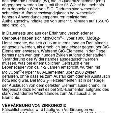
das heißt die Leistung (W), die je Quadratzentimeter (cm²)
abgegeben werden kann, mit über 25 W/cm² bei mehr als
dem doppelten Wert von SiC. Dadurch sind wesentlich
schnellere Aufheizgeschwindigkeiten bei wesentlich
höheren Anwendungstemperaturen realisierbar.
Aufheizgeschwindigkeiten von unter 15 Minuten auf 1550°C
sind möglich.
In Dauertests und aus der Erfahrung verschiedener
®
Ofenbauer haben sich MolyCom
-Hyper 1800 (MoSi
)-
2
Heizelemente, die seit 2005 im internationalen Dentalmarkt
eingesetzt werden, als erheblich langlebiger gegenüber SiC-
Elementen erwiesen. Während SiC-Elemente in der Regel
bereits nach wenigen hundert Zyklen aufgrund der starken
Veränderung des Widerstandes ausgetauscht werden
müssen, was bei einem üblichen Gebrauch einer
Lebensdauer von ca. 1-2 Jahren entspricht, wurden mit
®
MolyCom
-Hyper 1800-Elementen über 2500 Zyklen
gefahren, ohne dass es zum Ausfall kam oder ein Austausch
notwendig war. Bei MoSi
-Heizelementen ist in der Regel
2
der Austausch von dem defekten Element ausreichend. Im
Gegensatz dazu kommt es bei SiC-Elementen aufgrund des
stark veränderten Widerstandes zum Austausch aller
Elemente.
VERFÄRBUNG VON ZIRKONOXID
Fälschlicherweise wird häufig von Verfärbungen von