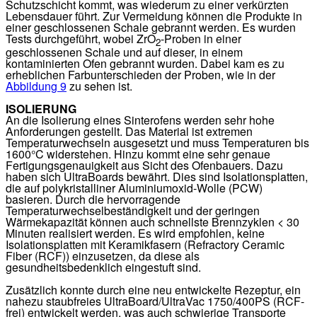
Schutzschicht kommt, was wiederum zu einer verkürzten
Lebensdauer führt. Zur Vermeidung können die Produkte in
einer geschlossenen Schale gebrannt werden. Es wurden
Tests durchgeführt, wobei ZrO
-Proben in einer
2
geschlossenen Schale und auf dieser, in einem
kontaminierten Ofen gebrannt wurden. Dabei kam es zu
erheblichen Farbunterschieden der Proben, wie in der
Abbildung 9
zu sehen ist.
ISOLIERUNG
An die Isolierung eines Sinterofens werden sehr hohe
Anforderungen gestellt. Das Material ist extremen
Temperaturwechseln ausgesetzt und muss Temperaturen bis
1600°C widerstehen. Hinzu kommt eine sehr genaue
Fertigungsgenauigkeit aus Sicht des Ofenbauers. Dazu
haben sich UltraBoards bewährt. Dies sind Isolationsplatten,
die auf polykristalliner Aluminiumoxid-Wolle (PCW)
basieren. Durch die hervorragende
Temperaturwechselbeständigkeit und der geringen
Wärmekapazität können auch schnellste Brennzyklen < 30
Minuten realisiert werden. Es wird empfohlen, keine
Isolationsplatten mit Keramikfasern (Refractory Ceramic
Fiber (RCF)) einzusetzen, da diese als
gesundheitsbedenklich eingestuft sind.
Zusätzlich konnte durch eine neu entwickelte Rezeptur, ein
nahezu staubfreies UltraBoard/UltraVac 1750/400PS (RCF-
frei) entwickelt werden, was auch schwierige Transporte