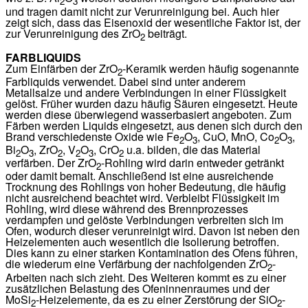
2
3
und tragen damit nicht zur Verunreinigung bei. Auch hier
zeigt sich, dass das Eisenoxid der wesentliche Faktor ist, der
zur Verunreinigung des ZrO
beiträgt.
2
FARBLIQUIDS
Zum Einfärben der ZrO
-Keramik werden häufig sogenannte
2
Farbliquids verwendet. Dabei sind unter anderem
Metallsalze und andere Verbindungen in einer Flüssigkeit
gelöst. Früher wurden dazu häufig Säuren eingesetzt. Heute
werden diese überwiegend wasserbasiert angeboten. Zum
Färben werden Liquids eingesetzt, aus denen sich durch den
Brand verschiedenste Oxide wie Fe
O
, CuO, MnO, Co
O
,
2
3
2
3
Bi
O
, ZrO
, V
O
, CrO
u.a. bilden, die das Material
2
3
2
2
3
2
verfärben. Der ZrO
-Rohling wird darin entweder getränkt
2
oder damit bemalt. Anschließend ist eine ausreichende
Trocknung des Rohlings von hoher Bedeutung, die häufig
nicht ausreichend beachtet wird. Verbleibt Flüssigkeit im
Rohling, wird diese während des Brennprozesses
verdampfen und gelöste Verbindungen verbreiten sich im
Ofen, wodurch dieser verunreinigt wird. Davon ist neben den
Heizelementen auch wesentlich die Isolierung betroffen.
Dies kann zu einer starken Kontamination des Ofens führen,
die wiederum eine Verfärbung der nachfolgenden ZrO
-
2
Arbeiten nach sich zieht. Des Weiteren kommt es zu einer
zusätzlichen Belastung des Ofeninnenraumes und der
MoSi
-Heizelemente, da es zu einer Zerstörung der SiO
-
2
2