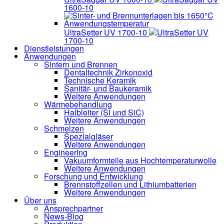
1600-10
UltraSetter UV 1700-10
UltraSetter UV
1700-10
Dienstleistungen
Anwendungen
Sintern und Brennen
Dentaltechnik
Zirkonoxid
Technische Keramik
Sanitär- und Baukeramik
Weitere Anwendungen
Wärmebehandlung
Halbleiter
(Si und SiC)
Weitere Anwendungen
Schmelzen
Spezialgläser
Weitere Anwendungen
Engineering
Vakuumformteile aus Hochtemperaturwolle
Weitere Anwendungen
Forschung und Entwicklung
Brennstoffzellen und Lithiumbatterien
Weitere Anwendungen
Über uns
Ansprechpartner
News-Blog