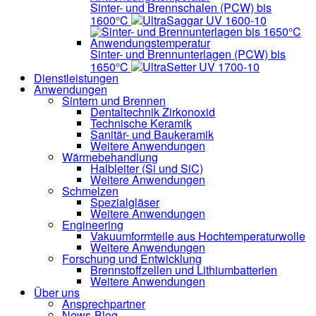
Sinter- und Brennschalen (PCW) bis
1600°C
UltraSaggar UV 1600-10
Sinter- und Brennunterlagen (PCW) bis
1650°C
UltraSetter UV 1700-10
Dienstleistungen
Anwendungen
Sintern und Brennen
Dentaltechnik
Zirkonoxid
Technische Keramik
Sanitär- und Baukeramik
Weitere Anwendungen
Wärmebehandlung
Halbleiter
(Si und SiC)
Weitere Anwendungen
Schmelzen
Spezialgläser
Weitere Anwendungen
Engineering
Vakuumformteile aus Hochtemperaturwolle
Weitere Anwendungen
Forschung und Entwicklung
Brennstoffzellen und Lithiumbatterien
Weitere Anwendungen
Über uns
Ansprechpartner
News-Blog