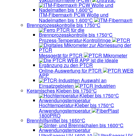
Vakuumformteile (PCW)
UltraVac
ITM-Fibermax® PCW Wolle und
Nadelmatten bis 1.600°C
ITM-Fibermax®
Brennprozesskontrolle bis 1750°C
Prozess-Temperatur-Kontrollringe
PTCR
Messgerät für PTCR
PTCR Mikrometer
Online-Auswertung für PTCR
PTCR WEB
APP
Auswahl an
Einsatzgebieten
PTCR Industrien
Keramisches Kleben bis 1750°C
Hochtemperatur-Kleber bis 1750°C
Anwendungstemperatur
FiberPlast
1800PRO
Brennhilfsmittel bis 1650°C
UltraSaggar UV 1600-10
UltraSaggar UV