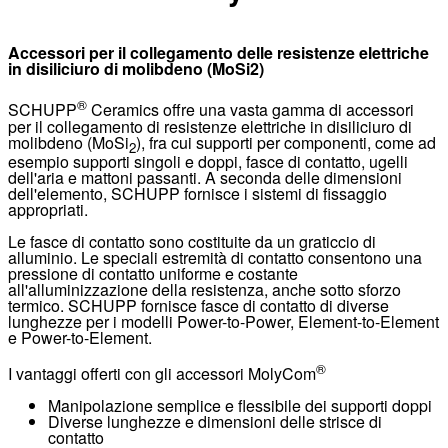
Accessori per il collegamento delle resistenze elettriche
in disiliciuro di molibdeno (MoSi2)
®
SCHUPP
Ceramics offre una vasta gamma di accessori
per il collegamento di resistenze elettriche in disiliciuro di
molibdeno (MoSi
), fra cui supporti per componenti, come ad
2
esempio supporti singoli e doppi,
fasce di contatto
, ugelli
dell'aria e mattoni passanti. A seconda delle dimensioni
dell'elemento, SCHUPP fornisce i sistemi di fissaggio
appropriati.
Le
fasce di contatto
sono costituite da un
graticcio di
alluminio
. Le speciali estremità di contatto consentono una
pressione di contatto uniforme e costante
all'alluminizzazione della resistenza, anche sotto sforzo
termico. SCHUPP fornisce
fasce di contatto
di diverse
lunghezze per i modelli Power-to-Power, Element-to-Element
e Power-to-Element.
®
I vantaggi offerti con gli accessori MolyCom
Manipolazione semplice e flessibile dei supporti doppi
Diverse lunghezze e dimensioni delle strisce di
contatto