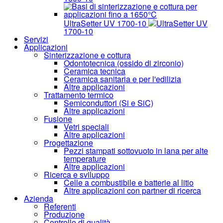
UltraSetter UV 1700-10
UltraSetter UV
1700-10
Servizi
Applicazioni
Sinterizzazione e cottura
Odontotecnica (ossido di zirconio)
Ceramica tecnica
Ceramica sanitaria e per l'edilizia
Altre applicazioni
Trattamento termico
Semiconduttori (Si e SiC)
Altre applicazioni
Fusione
Vetri speciali
Altre applicazioni
Progettazione
Pezzi stampati sottovuoto in lana per alte
temperature
Altre applicazioni
Ricerca e sviluppo
Celle a combustibile e batterie al litio
Altre applicazioni con partner di ricerca
Azienda
Referenti
Produzione
Controllo di qualità