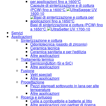
Capsule di sinterizzazione e di cottura
(PCW) fino a 1600°C
UltraSaggar UV
1600-10
Basi di sinterizzazione e cottura (PCW) fino
a 1650°C
UltraSetter UV 1700-10
Servizi
Applicazioni
Sinterizzazione e cottura
Odontotecnica (ossido di zirconio)
Ceramica tecnica
Ceramica sanitaria e per l'edilizia
Altre applicazioni
Trattamento termico
Semiconduttori (Si e SiC)
Altre applicazioni
Fusione
Vetri speciali
Altre applicazioni
Progettazione
Pezzi stampati sottovuoto in lana per alte
temperature
Altre applicazioni
Ricerca e sviluppo
Celle a combustibile e batterie al litio
Altre applicazioni con partner di ricerca