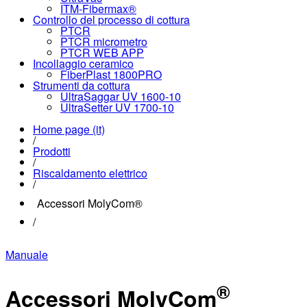
ITM-Fibermax®
Controllo del processo di cottura
PTCR
PTCR micrometro
PTCR WEB APP
Incollaggio ceramico
FiberPlast 1800PRO
Strumenti da cottura
UltraSaggar UV 1600-10
UltraSetter UV 1700-10
Home page (it)
/
Prodotti
/
Riscaldamento elettrico
/
Accessori MolyCom®
/
Manuale
®
Accessori MolyCom