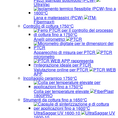
Pezzi stampati sottovuoto (PCW)
UltraVac
Lana e materassini (PCW)
ITM-
Fibermax®
Controllo di cottura 1750°C
Anelli pirometrici
PTCR
Apparecchio di misura per PTCR
PTCR
micrometro
Valutazione online per PTCR
PTCR WEB
APP
Incollaggio ceramico 1750°C
Colla per temperature elevate
FiberPlast
1800PRO
Strumenti da cottura fino a 1650°C
UltraSaggar UV 1600-10
UltraSaggar UV
1600-10