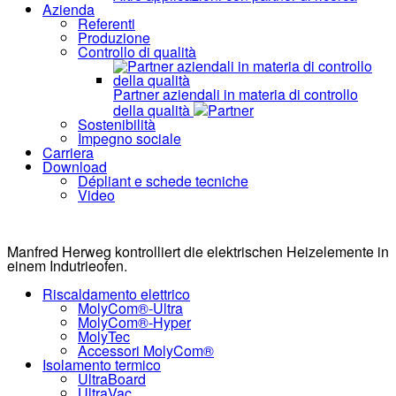
Azienda
Referenti
Produzione
Controllo di qualità
Partner aziendali in materia di controllo
della qualità
Partner
Sostenibilità
Impegno sociale
Carriera
Download
Dépliant e schede tecniche
Video
Manfred Herweg kontrolliert die elektrischen Heizelemente in
einem Indutrieofen.
Riscaldamento elettrico
MolyCom®-Ultra
MolyCom®-Hyper
MolyTec
Accessori MolyCom®
Isolamento termico
UltraBoard
UltraVac