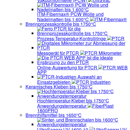
Vakuumformteile (PCW)
UltraVac
ITM-Fibermax® PCW Wolle und
Nadelmatten bis 1.600°C
ITM-Fibermax®
Brennprozesskontrolle bis 1750°C
Prozess-Temperatur-Kontrollringe
PTCR
Messgerät für PTCR
PTCR Mikrometer
Online-Auswertung für PTCR
PTCR WEB
APP
Auswahl an
Einsatzgebieten
PTCR Industrien
Keramisches Kleben bis 1750°C
Hochtemperatur-Kleber bis 1750°C
Anwendungstemperatur
FiberPlast
1800PRO
Brennhilfsmittel bis 1650°C
UltraSaggar UV 1600-10
UltraSaggar UV