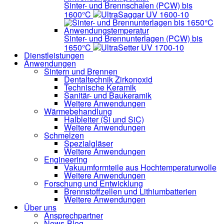
Sinter- und Brennschalen (PCW) bis
1600°C
UltraSaggar UV 1600-10
Sinter- und Brennunterlagen (PCW) bis
1650°C
UltraSetter UV 1700-10
Dienstleistungen
Anwendungen
Sintern und Brennen
Dentaltechnik
Zirkonoxid
Technische Keramik
Sanitär- und Baukeramik
Weitere Anwendungen
Wärmebehandlung
Halbleiter
(Si und SiC)
Weitere Anwendungen
Schmelzen
Spezialgläser
Weitere Anwendungen
Engineering
Vakuumformteile aus Hochtemperaturwolle
Weitere Anwendungen
Forschung und Entwicklung
Brennstoffzellen und Lithiumbatterien
Weitere Anwendungen
Über uns
Ansprechpartner
News-Blog