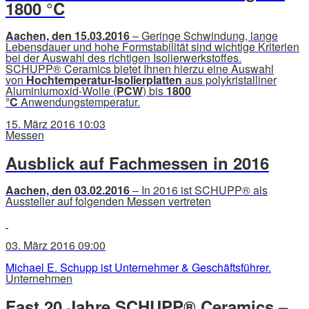
1800 °C
Aachen, den 15.03.2016
– Geringe Schwindung, lange
Lebensdauer und hohe Formstabilität sind wichtige Kriterien
bei der Auswahl des richtigen Isolierwerkstoffes.
SCHUPP® Ceramics bietet Ihnen hierzu eine Auswahl
von
Hochtemperatur-Isolierplatten
aus polykristalliner
Aluminiumoxid-Wolle (
PCW
) bis
1800
°C
Anwendungstemperatur.
15. März 2016 10:03
Messen
Ausblick auf Fachmessen in 2016
Aachen, den 03.02.2016
– In 2016 ist SCHUPP® als
Aussteller auf folgenden Messen vertreten
03. März 2016 09:00
Michael E. Schupp ist Unternehmer & Geschäftsführer.
Unternehmen
Fast 20 Jahre SCHUPP® Ceramics –