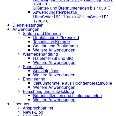
1600-10
UltraSetter UV 1700-10
UltraSetter UV
1700-10
Dienstleistungen
Anwendungen
Sintern und Brennen
Dentaltechnik
Zirkonoxid
Technische Keramik
Sanitär- und Baukeramik
Weitere Anwendungen
Wärmebehandlung
Halbleiter
(Si und SiC)
Weitere Anwendungen
Schmelzen
Spezialgläser
Weitere Anwendungen
Engineering
Vakuumformteile aus Hochtemperaturwolle
Weitere Anwendungen
Forschung und Entwicklung
Brennstoffzellen und Lithiumbatterien
Weitere Anwendungen
Über uns
Ansprechpartner
News-Blog