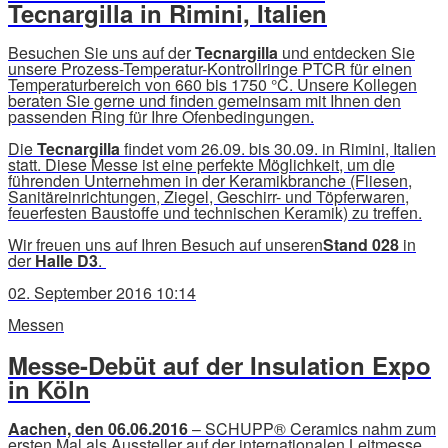
Tecnargilla in Rimini, Italien
Besuchen Sie uns auf der
Tecnargilla
und entdecken Sie
unsere Prozess-Temperatur-Kontrollringe PTCR für einen
Temperaturbereich von 660 bis 1750 °C. Unsere Kollegen
beraten Sie gerne und finden gemeinsam mit Ihnen den
passenden Ring für Ihre Ofenbedingungen.
Die
Tecnargilla
findet vom 26.09. bis 30.09. in Rimini, Italien
statt. Diese Messe ist eine perfekte Möglichkeit, um die
führenden Unternehmen in der Keramikbranche (Fliesen,
Sanitäreinrichtungen, Ziegel, Geschirr- und Töpferwaren,
feuerfesten Baustoffe und technischen Keramik) zu treffen.
Wir freuen uns auf Ihren Besuch auf unseren
Stand
028
in
der
Halle D3
.
02. September 2016 10:14
Messen
Messe-Debüt auf der Insulation Expo
in Köln
Aachen, den 06.06.2016
– SCHUPP® Ceramics nahm zum
ersten Mal als Aussteller auf der internationalen Leitmesse